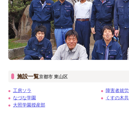
施設一覧
京都市 東山区
工房ソラ
障害者就労支
なづな学園
くすの木共
大照学園授産部