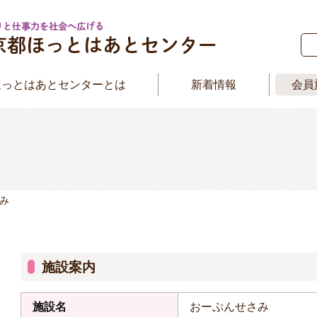
ほっとはあとセンターとは
新着情報
会員
さみ
施設案内
施設名
おーぷんせさみ