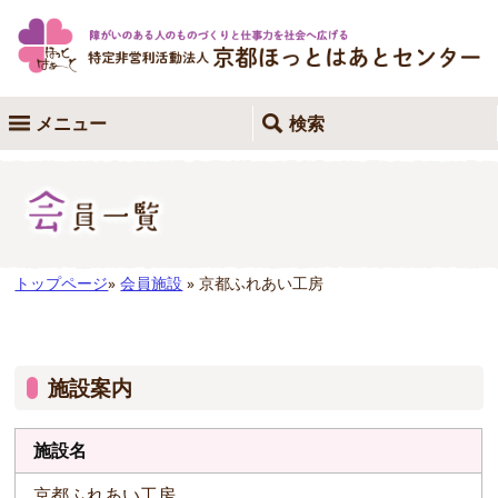
メニュー
検索
トップページ
»
会員施設
» 京都ふれあい工房
施設案内
施設名
京都ふれあい工房