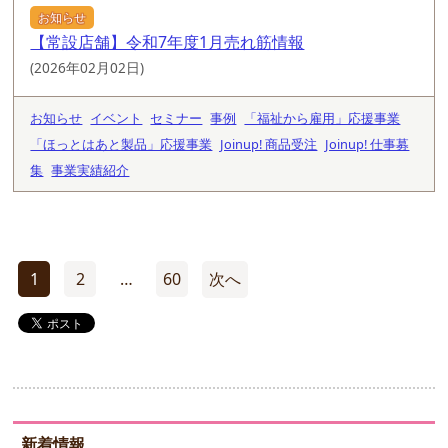
お知らせ
【常設店舗】令和7年度1月売れ筋情報
(2026年02月02日)
お知らせ
イベント
セミナー
事例
「福祉から雇用」応援事業
「ほっとはあと製品」応援事業
Joinup! 商品受注
Joinup! 仕事募
集
事業実績紹介
1
2
…
60
次へ
投
稿
の
ペ
ー
新着情報