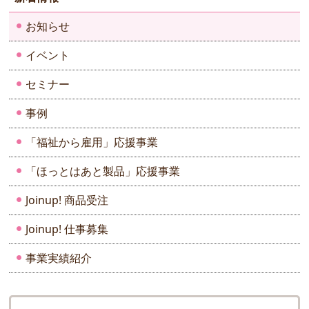
ジ
送
お知らせ
り
イベント
セミナー
事例
「福祉から雇用」応援事業
「ほっとはあと製品」応援事業
Joinup! 商品受注
Joinup! 仕事募集
事業実績紹介