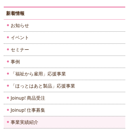
ー
新着情報
ジ
送
お知らせ
り
イベント
セミナー
事例
「福祉から雇用」応援事業
「ほっとはあと製品」応援事業
Joinup! 商品受注
Joinup! 仕事募集
事業実績紹介