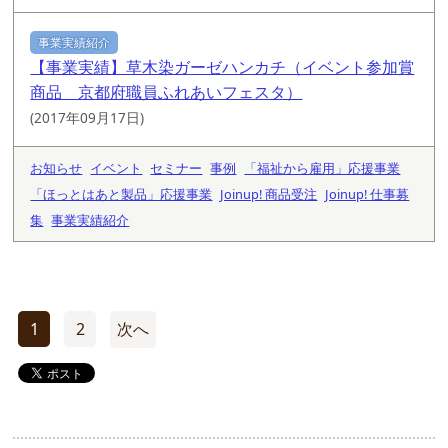
事業実績紹介
【事業実績】草木染ガーゼハンカチ（イベント参加賞
商品 京都府職員ふれあいフェスタ）
(2017年09月17日)
お知らせ
イベント
セミナー
事例
「福祉から雇用」応援事業
「ほっとはあと製品」応援事業
Joinup! 商品受注
Joinup! 仕事募
集
事業実績紹介
1
2
次へ
投
稿
の
ペ