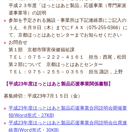
平成２３年度「ほっとはあと製品」応援事業（専門家派
遣事業等）の説明
参加を予定される施設・事業所は下記連絡票にご記入の
うえ、６月９日（木）までにＦＡＸ（075‐255-0366）に
て、京都ほっとはあとセンターまでお知らせください
お問合せ
第１部 京都市障害保健福祉課
ＴＥＬ：０７５－２２２－４１６１ 担当：西尾，松田
第２部について 京都ほっとはあとセンター
ＴＥＬ：０７５－２５５－０３５５ 担当 諏訪，上野
【平成23年度ほっとはあと製品応援事業関係書類】
募集締切：平成23年7月１５日（金）
平成23年度ほっとはあと製品応援事業合同説明会開催要
領(Word形式・27KB)
平成23年度ほっとはあと製品応援事業合同説明会出席連
絡票(Word形式・30KB)