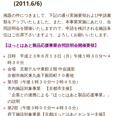
(2011.6/6)
掲題の件につきまして、下記の通り実施要領および申請書
類をアップいたしました。また、本事業実施にあたり、合
同説明会を開催いたしますので、申請を検討される施設各
位はご出席下さいますよう、よろしくお願いいたします。
【ほっとはあと製品応援事業合同説明会開催要領】
日時 平成２３年６月１３日（月）午後１時３０分〜４
時３０分
会場 京都テルサ東館２階 中会議室
京都市南区東九条下殿田町７０番地
第1部（午後１時３０分〜２時４５分）
市内施設対象事業 【京都市主催】
「企業との連携による『ほっとはあと製品応援事業』」
の説明
第2部（午後３時００分〜４時３０分）
府下施設対象事業【京都ほっとはあとセンター主催】