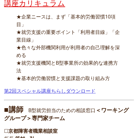
講座カリキュラム
★企業ニースは、まず「基本的労働習慣10項
目」
★就労支援の重要ポイント「利用者目線」「企
業目線」
★色々な外部機関利用が利用者の自己理解を深
める
★就労支援機関とB型事業所の効果的な連携方
法
★基本的労働習慣と支援課題の取り組み方
第2回スペシャル講座ちらしダウンロード
■講師
＜ワーキング
B型就労担当のための相談窓口
グループ＞専門家チーム
☐
京都障害者職業相談室