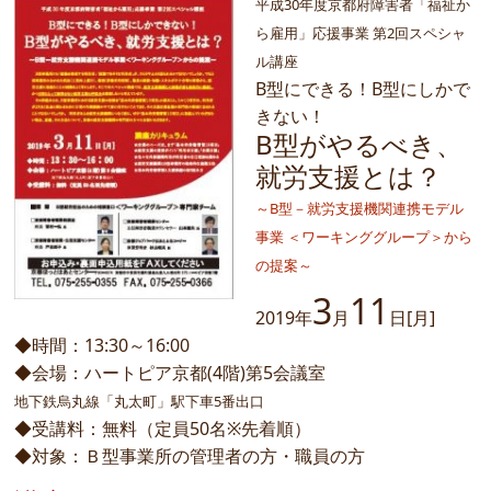
平成30年度京都府障害者「福祉か
ら雇用」応援事業 第2回スペシャ
ル講座
B型にできる！B型にしかで
きない！
B型がやるべき、
就労支援とは？
～B型－就労支援機関連携モデル
事業 ＜ワーキンググループ＞から
の提案～
3
11
2019年
月
日[月]
◆時間：13:30～16:00
◆会場：ハートピア京都(4階)第5会議室
地下鉄烏丸線「丸太町」駅下車5番出口
◆受講料：無料（定員50名※先着順）
◆対象：Ｂ型事業所の管理者の方・職員の方