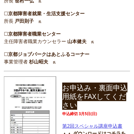
所長
笹村一弘
氏
☐
京都障害者就業・生活支援センター
所長
戸田則子
氏
☐
京都障害者職業センター
主任障害者職業カウンセラー
山本健夫
氏
☐
京都ジョブパークはあとふるコーナー
事業管理者
杉山昭夫
氏
お申込み・裏面申込
用紙をFAXしてくだ
さい
申込締切 3月5日(日)
第2回スペシャル講座申込書
▲▲ ダウンロードはコチラを