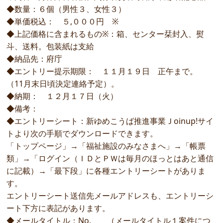
◆数量：６個（男性３、女性３）
◆単価税込： ５,０００円 ※
◆上記価格に含まれるもの※：箱、センター栞封入、熨
斗、送料。包装紙は支給
◆納品先：府庁
◆エントリー提示期限： １１月１９日 正午まで。
（11月末日頃決定連絡予定）。
◆納期： １２月１７日（火）
◆備考：
◆エントリーシート：新ゆめこうば推進事業Ｊoinup!サイ
トより次の手順でダウンロードできます。
「トップページ」→「福祉施設のみなさまへ」→「帳票
類」→「ログイン（ＩＤとＰＷは毎月のほっとはあと通信
に記載）→「最下段」に各種エントリーシートがありま
す。
エントリーシート送信先メールアドレスも、エントリーシ
ート下方に表記があります。
◆メールタイトル：No. （メールタイトル１案件につ