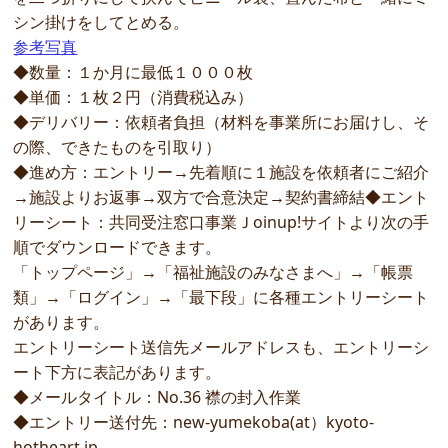
シン掛けをしてとめる。
参考写真
◆数量：１か月に最低１０００枚
◆単価：１枚２円（消費税込み）
◆デリバリー：依頼者負担（材料を事業所にお届けし、そ
の際、できたものを引取り）
◆進め方：エントリー→先着順に１施設を依頼者にご紹介
→施設よりお返事→双方で合意決定→契約書締結◆エント
リーシート：共同受注窓口事業Ｊoinup!サイトより次の手
順でダウンロードできます。
「トップページ」→「福祉施設のみなさまへ」→「帳票
類」→「ログイン」→「最下段」に各種エントリーシート
があります。
エントリーシート送信先メールアドレスも、エントリーシ
ート下方に表記があります。
◆メールタイトル：No.36 襟の封入作業
◆エントリー送付先：new-yumekoba(at）kyoto-
hotheart.jp