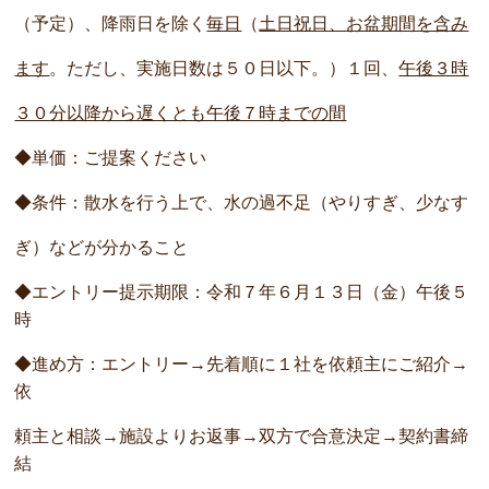
（予定）、降雨日を除く
毎日
（
土日祝日、お盆期間を含み
ます
。ただし、実施日数は５０日以下。）１回、
午後３時
３０分以降から遅くとも午後７時までの間
◆単価：ご提案ください
◆条件：散水を行う上で、水の過不足（やりすぎ、少なす
ぎ）などが分かること
◆エントリー提示期限：令和７年６月１３日（金）午後５
時
◆進め方：エントリー→先着順に１社を依頼主にご紹介→
依
頼主と相談→施設よりお返事→双方で合意決定→契約書締
結