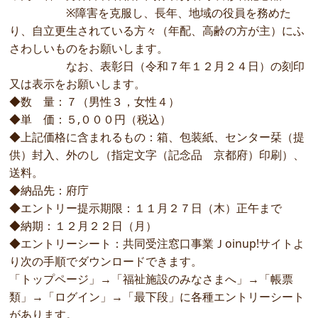
※障害を克服し、長年、地域の役員を務めた
り、自立更生されている方々（年配、高齢の方が主）にふ
さわしいものをお願いします。
なお、表彰日（令和７年１２月２４日）の刻印
又は表示をお願いします。
◆数 量：７（男性３，女性４）
◆単 価：５,０００円（税込）
◆上記価格に含まれるもの：箱、包装紙、センター栞（提
供）封入、外のし（指定文字（記念品 京都府）印刷）、
送料。
◆納品先：府庁
◆エントリー提示期限：１１月２７日（木）正午まで
◆納期：１２月２２日（月）
◆エントリーシート：共同受注窓口事業Ｊoinup!サイトよ
り次の手順でダウンロードできます。
「トップページ」→「福祉施設のみなさまへ」→「帳票
類」→「ログイン」→「最下段」に各種エントリーシート
があります。