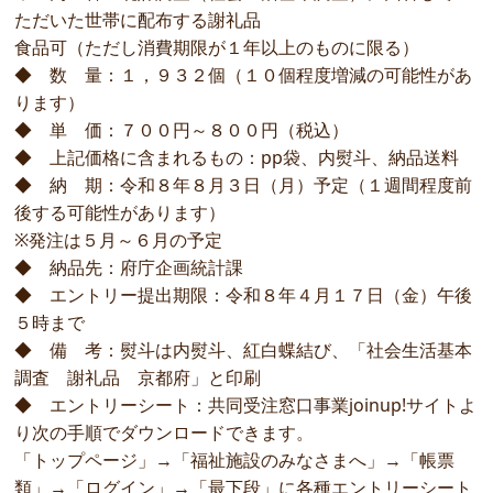
ただいた世帯に配布する謝礼品
食品可（ただし消費期限が１年以上のものに限る）
◆ 数 量：１，９３２個（１０個程度増減の可能性があ
ります）
◆ 単 価：７００円～８００円（税込）
◆ 上記価格に含まれるもの：pp袋、内熨斗、納品送料
◆ 納 期：令和８年８月３日（月）予定（１週間程度前
後する可能性があります）
※発注は５月～６月の予定
◆ 納品先：府庁企画統計課
◆ エントリー提出期限：令和８年４月１７日（金）午後
５時まで
◆ 備 考：熨斗は内熨斗、紅白蝶結び、「社会生活基本
調査 謝礼品 京都府」と印刷
◆ エントリーシート：共同受注窓口事業joinup!サイトよ
り次の手順でダウンロードできます。
「トップページ」→「福祉施設のみなさまへ」→「帳票
類」→「ログイン」→「最下段」に各種エントリーシート