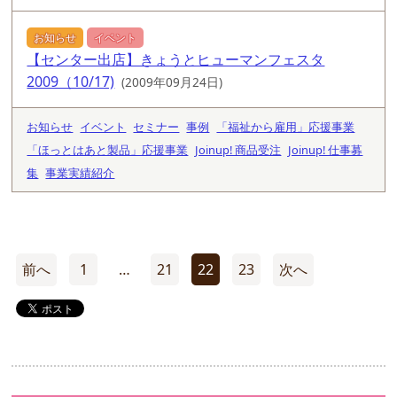
お知らせ
イベント
【センター出店】きょうとヒューマンフェスタ
2009（10/17)
(2009年09月24日)
お知らせ
イベント
セミナー
事例
「福祉から雇用」応援事業
「ほっとはあと製品」応援事業
Joinup! 商品受注
Joinup! 仕事募
集
事業実績紹介
前へ
1
…
21
22
23
次へ
投
稿
の
ペ