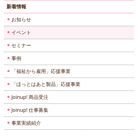
ー
新着情報
ジ
送
お知らせ
り
イベント
セミナー
事例
「福祉から雇用」応援事業
「ほっとはあと製品」応援事業
Joinup! 商品受注
Joinup! 仕事募集
事業実績紹介